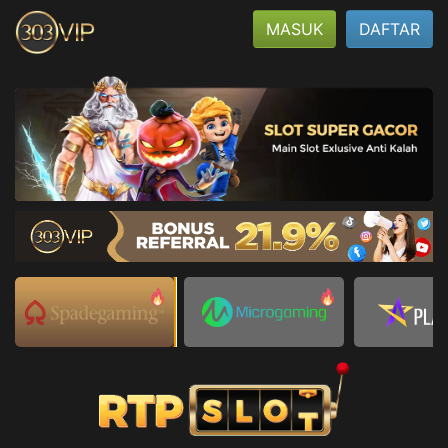
MASUK
DAFTAR