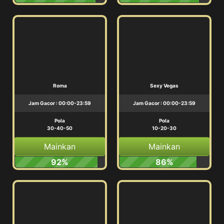
Roma
Sexy Vegas
Jam Gacor : 00:00-23:59
Jam Gacor : 00:00-23:59
Pola
Pola
30-40-50
10-20-30
Mainkan
Mainkan
92%
86%