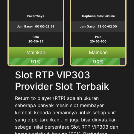
Poker Ways
Captain Golds Fortune
Jam Gacor : 00:00-23:59
Jam Gacor : 13:00-02:00
Pola
Pola
20-30-35
20-50-100
Mainkan
Mainkan
91%
90%
Slot RTP VIP303
Provider Slot Terbaik
Return to player (RTP) adalah ukuran
seberapa banyak mesin slot membayar
kembali kepada pemainnya untuk setiap unit
yang dipertaruhkan . Ini juga bisa dinyatakan
sebagai nilai persentase Slot RTP VIP303 dan
hampir selalu di bawah 100%. Perbedaan