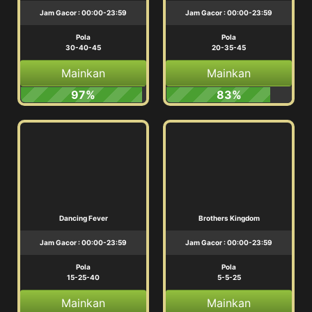
Jam Gacor : 00:00-23:59
Jam Gacor : 00:00-23:59
Pola
Pola
30-40-45
20-35-45
Mainkan
Mainkan
97%
83%
Dancing Fever
Brothers Kingdom
Jam Gacor : 00:00-23:59
Jam Gacor : 00:00-23:59
Pola
Pola
15-25-40
5-5-25
Mainkan
Mainkan