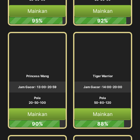
Mainkan
Mainkan
95%
92%
Princess Wang
Tiger Warrior
Jam Gacor : 13:00-20:59
Jam Gacor : 14:00-20:00
Pola
Pola
20-50-100
50-80-120
Mainkan
Mainkan
90%
88%