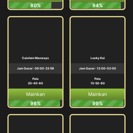
80%
94%
Caishen Maxways
Lucky Koi
Jam Gacor : 00:00-23:59
Jam Gacor : 13:00-03:00
Pola
Pola
20-40-60
15-50-80
Mainkan
Mainkan
96%
99%