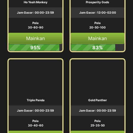
Ho Yeah Monkey
Prosperity Gods
Jam Gacor : 00:00-23:59
Jam Gacor : 13:00-02:00
Pola
Pola
30-60-90
20-50-100
Mainkan
Mainkan
95%
83%
Triple Panda
Gold Panther
Jam Gacor : 00:00-23:59
Jam Gacor : 00:00-23:59
Pola
Pola
30-40-60
25-35-50