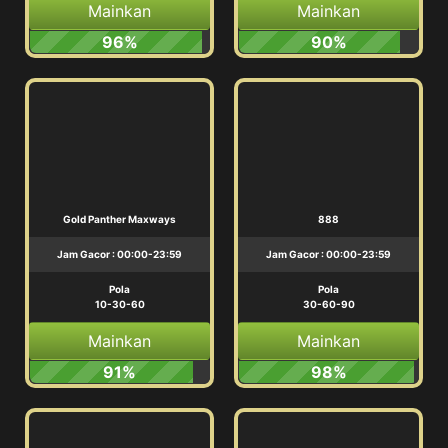
Mainkan
Mainkan
96%
90%
Gold Panther Maxways
888
Jam Gacor : 00:00-23:59
Jam Gacor : 00:00-23:59
Pola
Pola
10-30-60
30-60-90
Mainkan
Mainkan
91%
98%