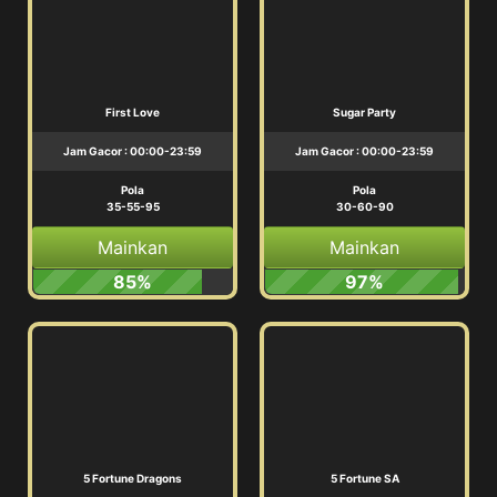
First Love
Sugar Party
Jam Gacor : 00:00-23:59
Jam Gacor : 00:00-23:59
Pola
Pola
35-55-95
30-60-90
Mainkan
Mainkan
85%
97%
5 Fortune Dragons
5 Fortune SA