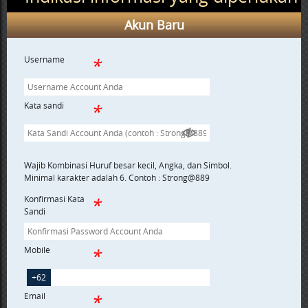
Akun Baru
Username
Kata sandi
Wajib Kombinasi Huruf besar kecil, Angka, dan Simbol.
Minimal karakter adalah 6. Contoh : Strong@889
Konfirmasi Kata
Sandi
Mobile
+62
Email