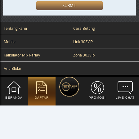
SUBMIT
Tentang kami
Cara Betting
Mobile
Link 303VIP
Kalkulator Mix Parlay
Zona 303Vip
Anti Blokir
BERANDA
DAFTAR
PROMOSI
LIVE CHAT
303VIP
sebagai tempat judi sportsbook paling digemari oleh pecinta
game judi online karena kualitas yang diberikan 303VIP adalah yang
terbaik. Bermain berbagai pasaran sportsbook hanya dengan satu id
saja. Dengan metode pembayaran terlengkap yang didukung oleh
berbagai bank partner kami seperti BCA, Mandiri, CIMB Niaga, BNI, BRI,
Permata Bank, Kospin Jasa, Maybank, Panin Bank, Bank Mega dan